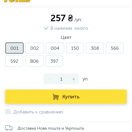
257 ₴
/уп.
В наличии
много
Цвет
001
002
004
150
308
566
592
B06
397
-
+
уп.
Купить
Добавить к сравнению
Доставка Нова пошта и Укрпошта