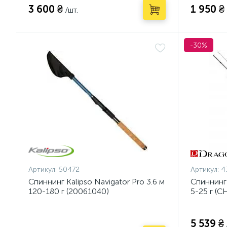
3 600 ₴
1 950 ₴
/шт.
-30%
Артикул:
50472
Артикул:
4
Спиннинг Kalipso Navigator Pro 3.6 м
Спиннинг
120-180 г (20061040)
5-25 г (C
5 539 ₴