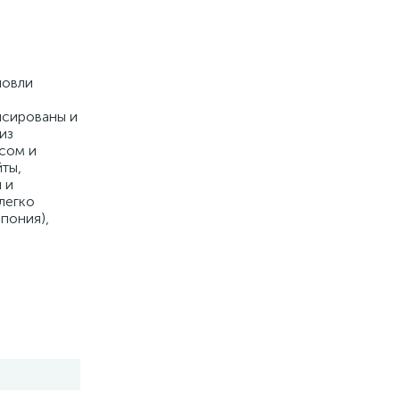
ловли
нсированы и
из
сом и
ты,
 и
легко
пония),