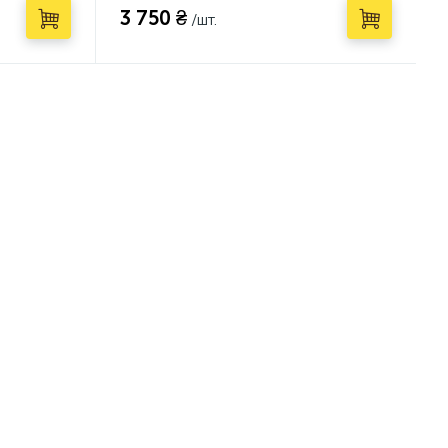
3 750 ₴
/шт.