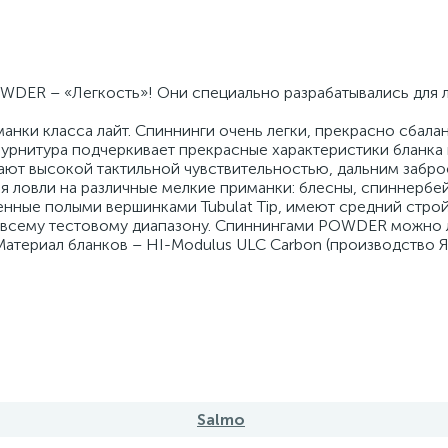
DER – «Легкость»! Они специально разрабатывались для 
анки класса лайт. Спиннинги очень легки, прекрасно сбала
урнитура подчеркивает прекрасные характеристики бланка 
ют высокой тактильной чувствительностью, дальним забро
я ловли на различные мелкие приманки: блесны, спиннербей
нные полыми вершинками Tubulat Tip, имеют средний строй
 всему тестовому диапазону. Спиннингами POWDER можно 
атериал бланков – HI-Modulus ULC Carbon (производство Я
Salmo