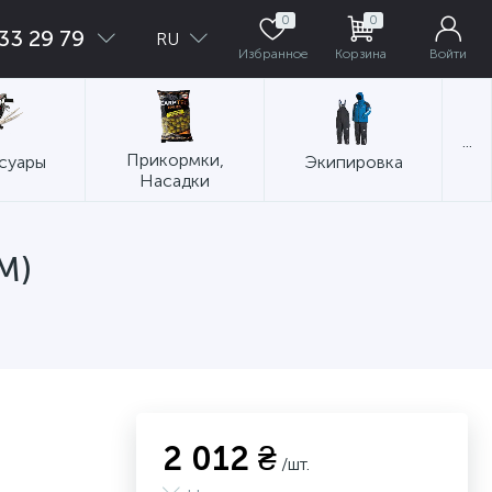
0
0
33 29 79
RU
Избранное
Корзина
Войти
...
Прикормки,
суары
Экипировка
Насадки
M)
2 012 ₴
/шт.