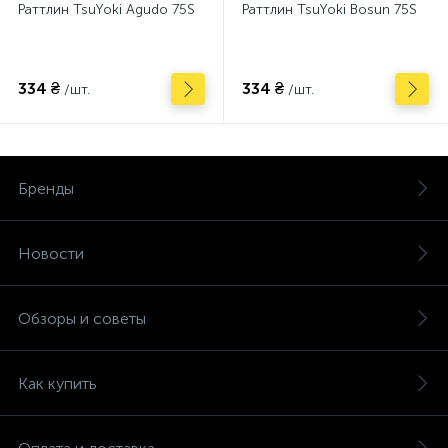
Раттлин TsuYoki Agudo 75S
Раттлин TsuYoki Bosun 75S
334 ₴
334 ₴
/шт.
/шт.
Бренды
Новости
Обзоры и советы
Как купить