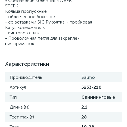
• Соединение колен типа OVER
STEEK
Кольца пропускные:
- облегченное большое
- со вставками SIC Рукоятка: - пробковая
Катушкодержатель:
- винтового типа
• Проволочная петля для закрепле-
ния приманок
Характеристики
Производитель
Salmo
Артикул
5233-210
Тип
Спиннинговые
Длина (м)
2.1
Тест max (г)
28
Тест
10-28