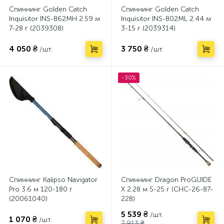
Спиннинг Golden Catch
Спиннинг Golden Catch
Inquisitor INS-862MH 2.59 м
Inquisitor INS-802ML 2.44 м
7-28 г (2039308)
3-15 г (2039314)
4 050 ₴
3 750 ₴
/шт.
/шт.
-30%
Спиннинг Kalipso Navigator
Спиннинг Dragon ProGUIDE
Pro 3.6 м 120-180 г
X 2.28 м 5-25 г (CHC-26-87-
(20061040)
228)
5 539 ₴
/шт.
1 070 ₴
/шт.
7 913 ₴