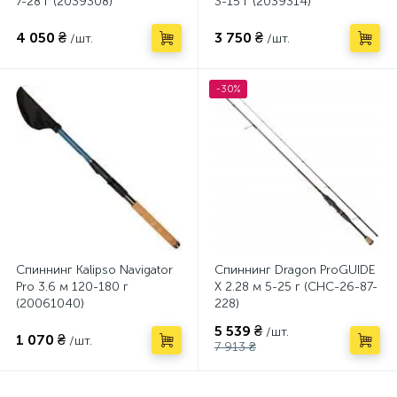
7-28 г (2039308)
3-15 г (2039314)
4 050 ₴
3 750 ₴
/шт.
/шт.
-30%
Спиннинг Kalipso Navigator
Спиннинг Dragon ProGUIDE
Pro 3.6 м 120-180 г
X 2.28 м 5-25 г (CHC-26-87-
(20061040)
228)
5 539 ₴
/шт.
1 070 ₴
/шт.
7 913 ₴