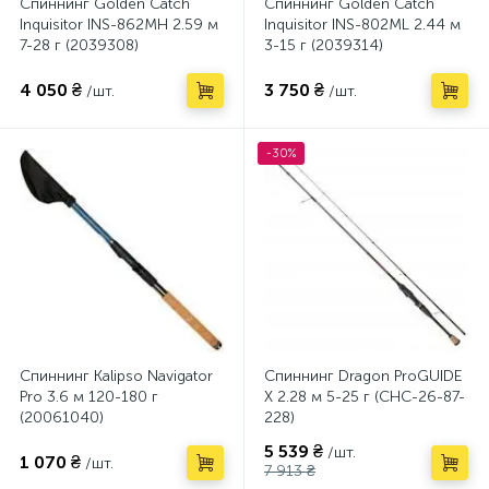
Спиннинг Golden Catch
Спиннинг Golden Catch
Inquisitor INS-862MH 2.59 м
Inquisitor INS-802ML 2.44 м
7-28 г (2039308)
3-15 г (2039314)
4 050 ₴
3 750 ₴
/шт.
/шт.
-30%
Спиннинг Kalipso Navigator
Спиннинг Dragon ProGUIDE
Pro 3.6 м 120-180 г
X 2.28 м 5-25 г (CHC-26-87-
(20061040)
228)
5 539 ₴
/шт.
1 070 ₴
/шт.
7 913 ₴