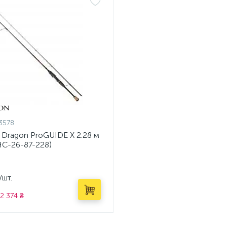
3578
 Dragon ProGUIDE X 2.28 м
HC-26-87-228)
/шт.
2 374 ₴