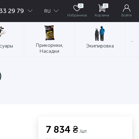
0
0
33 29 79
RU
Избранное
Корзина
Войти
...
Прикормки,
суары
Экипировка
Насадки
)
7 834 ₴
/шт.