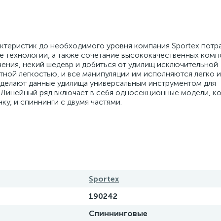
актеристик до необходимого уровня компания Sportex потр
ые технологии, а также сочетание высококачественных комп
ичения, некий шедевр и добиться от удилищ исключительной
тной легкостью, и все манипуляции им исполняются легко и
ь делают данные удилища универсальным инструментом для
. Линейный ряд включает в себя односекционные модели, к
у, и спиннинги с двумя частями.
Sportex
190242
Спиннинговые