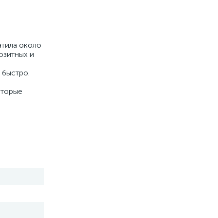
атила около
озитных и
 быстро.
оторые