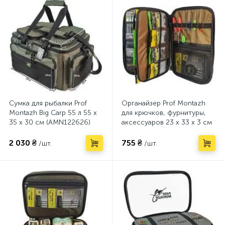
Сумка для рыбалки Prof
Органайзер Prof Montazh
Montazh Big Carp 55 л 55 х
для крючков, фурнитуры,
35 х 30 см (AMN122626)
аксессуаров 23 х 33 х 3 см
(AMN122620)
2 030 ₴
755 ₴
/шт.
/шт.