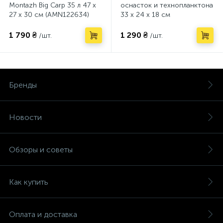
Montazh Big Carp 35 л 47 х
оснасток и технопланктона
27 х 30 см (AMN122634)
33 х 24 х 18 см
1 790 ₴
1 290 ₴
/шт.
/шт.
Бренды
Новости
Обзоры и советы
Как купить
Оплата и доставка