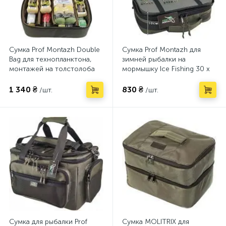
Сумка Prof Montazh Double
Сумка Prof Montazh для
Bag для технопланктона,
зимней рыбалки на
монтажей на толстолоба
мормышку Ice Fishing 30 х
33 х 23 х 19 см
20 х 10 см (AMN122658)
(AMN122632)
1 340 ₴
830 ₴
/шт.
/шт.
Сумка для рыбалки Prof
Сумка MOLITRIX для