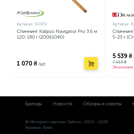
Артикул:
50472
Артикул:
4
Спиннинг Kalipso Navigator Pro 3.6 м
Спиннинг
120-180 г (20061040)
5-25 г (C
5 539 ₴
7 913 ₴
1 070 ₴
/шт.
Экономия 
Бренды
Новости
Обзоры и советы
© Интернет-магазин Salmon, 2014 - 2026
Украина, Киев