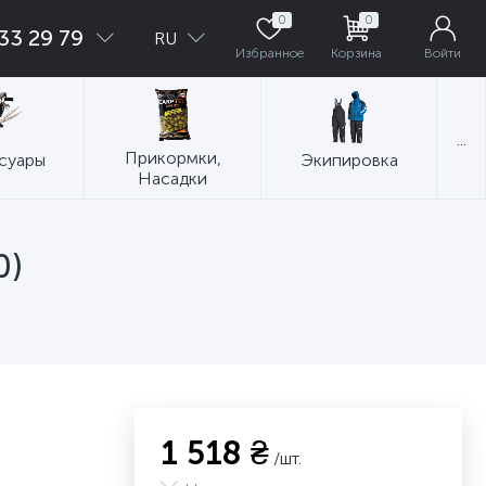
0
0
33 29 79
RU
Избранное
Корзина
Войти
...
Прикормки,
суары
Экипировка
Насадки
0)
1 518 ₴
/шт.