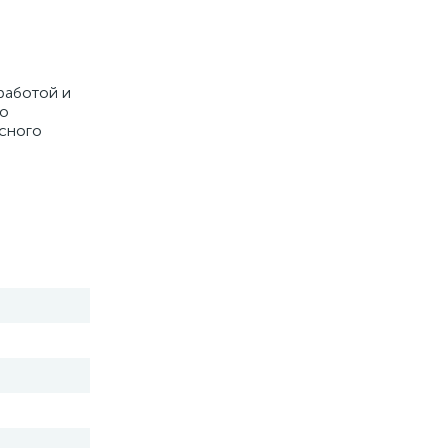
работой и
го
асного