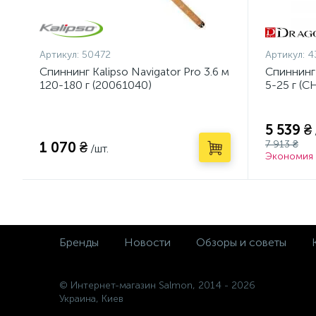
Артикул:
50472
Артикул:
4
Спиннинг Kalipso Navigator Pro 3.6 м
Спиннинг
120-180 г (20061040)
5-25 г (C
5 539 ₴
7 913 ₴
1 070 ₴
/шт.
Экономия 
Бренды
Новости
Обзоры и советы
© Интернет-магазин Salmon, 2014 - 2026
Украина, Киев