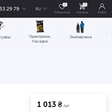
0
0
33 29 79
RU
Избранное
Корзина
Войти
...
Прикормки,
суары
Экипировка
Насадки
1 013 ₴
/шт.