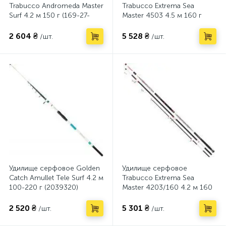
Trabucco Andromeda Master
Trabucco Extrema Sea
Surf 4.2 м 150 г (169-27-
Master 4503 4.5 м 160 г
300)
(172-02-400)
2 604 ₴
5 528 ₴
/шт.
/шт.
Удилище серфовое Golden
Удилище серфовое
Catch Amullet Tele Surf 4.2 м
Trabucco Extrema Sea
100-220 г (2039320)
Master 4203/160 4.2 м 160
г (172-02-300)
2 520 ₴
5 301 ₴
/шт.
/шт.