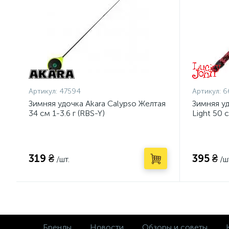
Артикул:
47594
Артикул:
6
Зимняя удочка Akara Calypso Желтая
Зимняя уд
34 см 1-3.6 г (RBS-Y)
Light 50 
319 ₴
395 ₴
/шт.
/ш
Бренды
Новости
Обзоры и советы