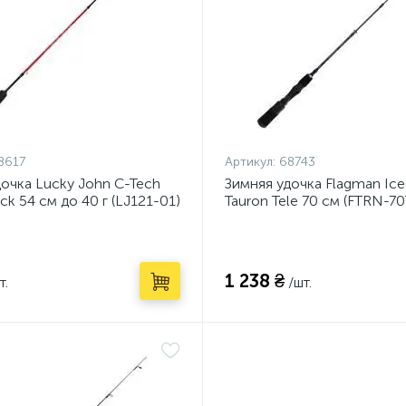
8617
Артикул:
68743
дочка Lucky John C-Tech
Зимняя удочка Flagman Ice
ick 54 см до 40 г (LJ121-01)
Tauron Tele 70 см (FTRN-70
1 238 ₴
т.
/шт.