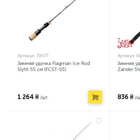
Артикул:
70577
Артикул:
6
Зимняя удочка Flagman Ice Rod
Зимняя у
Slytit 55 см (FCST-55)
Zander St
1 264 ₴
836 ₴
/шт.
/ш