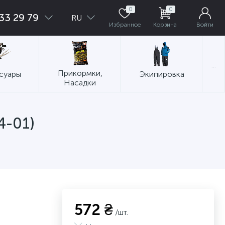
0
0
33 29 79
RU
Избранное
Корзина
Войти
...
Прикормки,
суары
Экипировка
Насадки
4-01)
572 ₴
/шт.