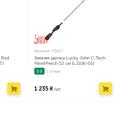
Артикул:
33167
 Rod
Зимняя удочка Lucky John C-Tech
T)
Pike&Perch 52 см (LJ106-01)
1 отзыв
5.0
1 235 ₴
/шт.