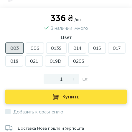
336 ₴
/шт.
В наличии
много
Цвет
003
006
013S
014
015
017
018
021
019D
020S
-
+
шт.
Купить
Добавить к сравнению
Доставка Нова пошта и Укрпошта