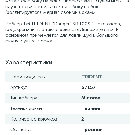
мотается с боку на бок с широкой амплитудой игры, на
паузе подвисает и качается с боку на бок
(роллигируется), мерцая своими боками.
Воблер ТМ TRIDENT "Danger" SR 100SP - это озера,
водохранилища а также реки с глубинами до 5 м. В
основном применяется для ловли щуки, большого
окуня, судака и сома.
Характеристики
Производитель
TRIDENT
Артикул
67157
Тип воблера
Minnow
Техника ловли
Твичинг
Количество крючков
2
Оснастка
Тройник