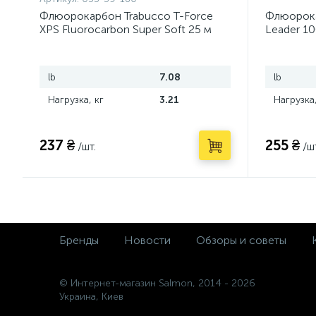
Флюорокарбон Trabucco T-Force
Флюорока
XPS Fluorocarbon Super Soft 25 м
Leader 10
lb
7.08
lb
Нагрузка, кг
3.21
Нагрузка,
237 ₴
255 ₴
/шт.
/ш
Бренды
Новости
Обзоры и советы
© Интернет-магазин Salmon, 2014 - 2026
Украина, Киев