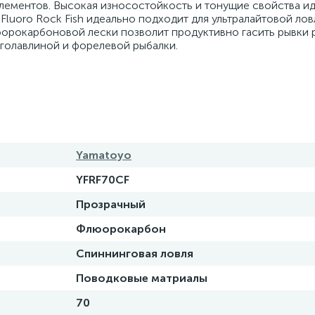
элементов. Высокая износостойкость и тонущие свойства и
Fluoro Rock Fish идеально подходит для ультралайтовой лов
юорокарбоновой лески позволит продуктивно гасить рывки 
 голавлиной и форелевой рыбалки.
Yamatoyo
YFRF70CF
Прозрачный
Флюорокарбон
Спиннинговая ловля
Поводковые матриалы
70