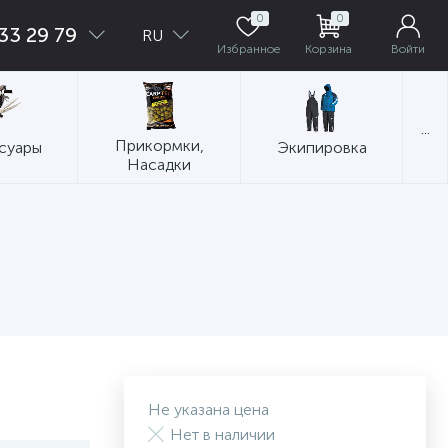
0
0
33 29 79
RU
Избранное
Корзина
Войти
...
Прикормки,
суары
Экипировка
Насадки
Не указана цена
Нет в наличии