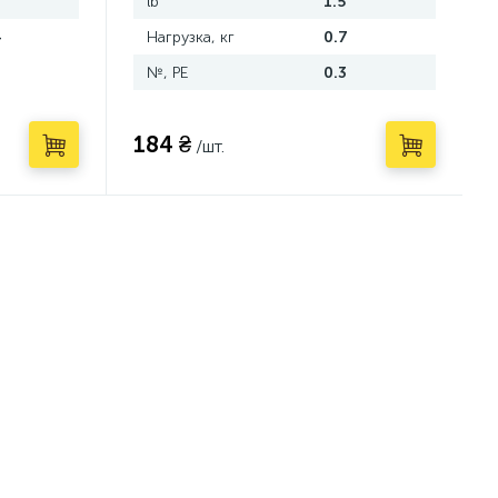
lb
1.5
4
Нагрузка, кг
0.7
№, PE
0.3
184 ₴
/шт.