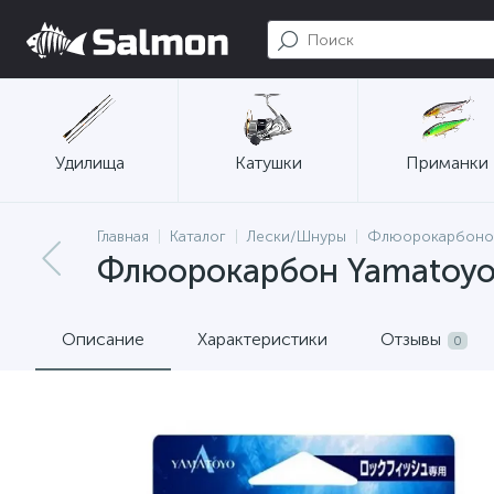
Удилища
Катушки
Приманки
Главная
Каталог
Лески/Шнуры
Флюорокарбонов
Флюорокарбон Yamatoyo F
Описание
Характеристики
Отзывы
0