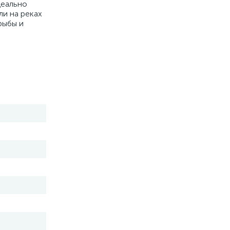
деально
ли на реках
рыбы и