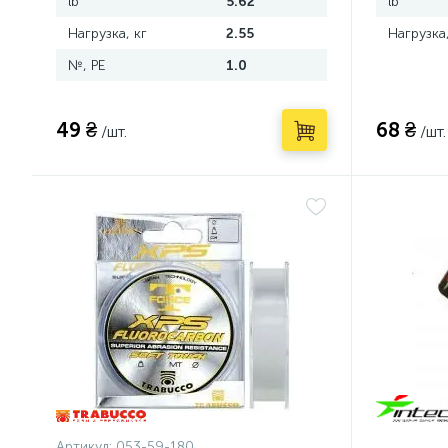
lb
5.62
lb
Нагрузка, кг
2.55
Нагрузка,
№, PE
1.0
49 ₴
68 ₴
/шт.
/шт.
Артикул:
053-59-180