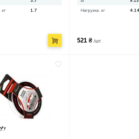
3.7
lb
9.13
 кг
1.7
Нагрузка, кг
4.1
521 ₴
/шт.