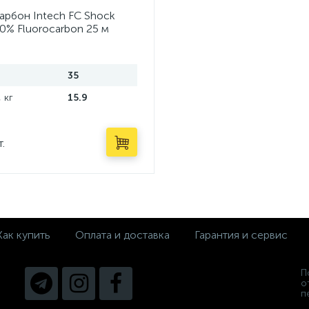
рбон Intech FC Shock
0% Fluorocarbon 25 м
35
 кг
15.9
т.
Как купить
Оплата и доставка
Гарантия и сервис
П
о
п