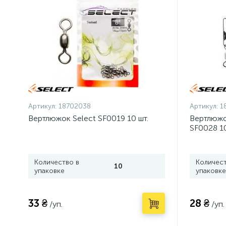
Артикул:
18702038
Артикул:
1
Вертлюжок Select SF0019 10 шт.
Вертлюжо
SF0028 10
Количество в
Количест
10
упаковке
упаковке
33 ₴
28 ₴
/уп.
/уп.