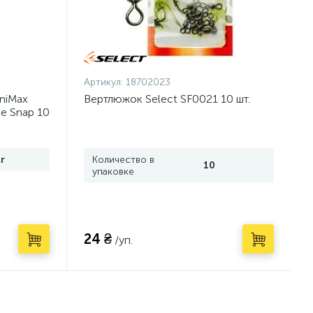
Артикул:
18702023
niMax
Вертлюжок Select SF0021 10 шт.
ce Snap 10
г
Количество в
10
упаковке
24 ₴
/уп.