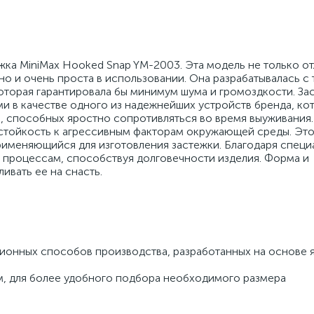
ежка MiniMax Hooked Snap YM-2003. Эта модель не только о
о и очень проста в использовании. Она разрабатывалась с 
оторая гарантировала бы минимум шума и громоздкости. За
и в качестве одного из надежнейших устройств бренда, ко
 способных яростно сопротивляться во время выуживания.
 стойкость к агрессивным факторам окружающей среды. Это
рименяющийся для изготовления застежки. Благодаря спец
процессам, способствуя долговечности изделия. Форма и
ивать ее на снасть.
ионных способов производства, разработанных на основе 
мм, для более удобного подбора необходимого размера