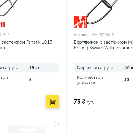
013-2
Артикул:
YM-3006-2
 застежкой Fanatik 1013
Вертлюжок с застежкой Mi
ка
Rolling Swivel With Insuran
шт.
я нагрузка
18 кг
Разрывная нагрузка
40 к
во в
Количество в
5
10
упаковке
73 ₴
/уп.