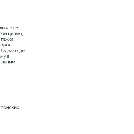
тличается
той целью,
стежка
торое
 Однако для
му в
иальным
японских