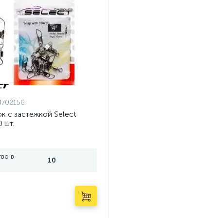
8702156
к с застежкой Select
 шт.
во в
10