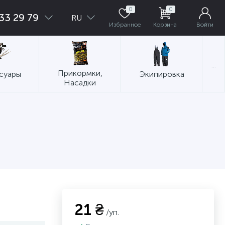
0
0
33 29 79
RU
Избранное
Корзина
Войти
...
Прикормки,
суары
Экипировка
Насадки
21 ₴
/уп.