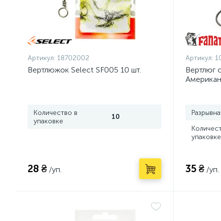
Артикул:
18702002
Артикул:
1
Вертлюжок Select SF005 10 шт.
Вертлюг с
Американ
Количество в
Разрывна
10
упаковке
Количест
упаковке
28 ₴
35 ₴
/уп.
/уп.