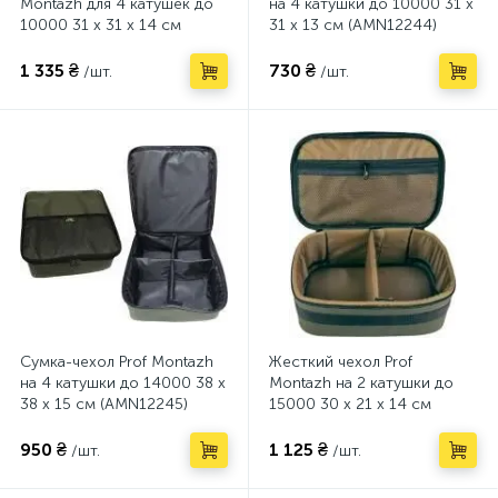
Montazh для 4 катушек до
на 4 катушки до 10000 31 х
10000 31 х 31 х 14 см
31 х 13 см (AMN12244)
(AMN122675)
1 335 ₴
730 ₴
/шт.
/шт.
Сумка-чехол Prof Montazh
Жесткий чехол Prof
на 4 катушки до 14000 38 х
Montazh на 2 катушки до
38 х 15 см (AMN12245)
15000 30 х 21 х 14 см
(AMN122677)
950 ₴
1 125 ₴
/шт.
/шт.