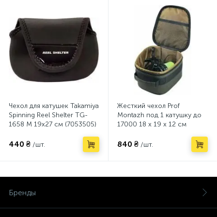
Чехол для катушек Takamiya
Жесткий чехол Prof
Spinning Reel Shelter TG-
Montazh под 1 катушку до
1658 M 19х27 см (7053505)
17000 18 х 19 х 12 см
(AMN122678)
440 ₴
840 ₴
/шт.
/шт.
Бренды