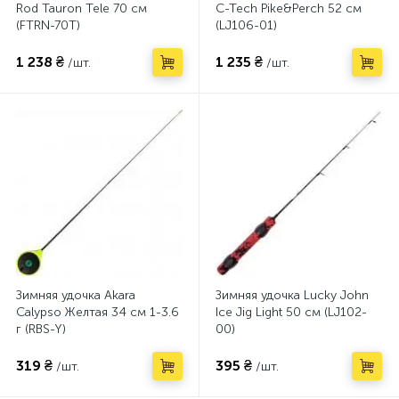
Rod Tauron Tele 70 см
C-Tech Pike&Perch 52 см
(FTRN-70T)
(LJ106-01)
1 238 ₴
1 235 ₴
/шт.
/шт.
Зимняя удочка Akara
Зимняя удочка Lucky John
Calypso Желтая 34 см 1-3.6
Ice Jig Light 50 см (LJ102-
г (RBS-Y)
00)
319 ₴
395 ₴
/шт.
/шт.