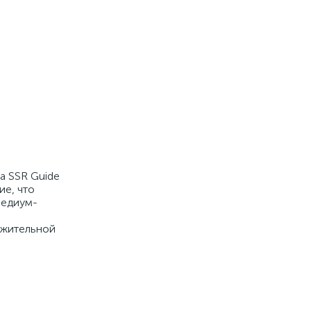
а SSR Guide
е, что
медиум-
олжительной