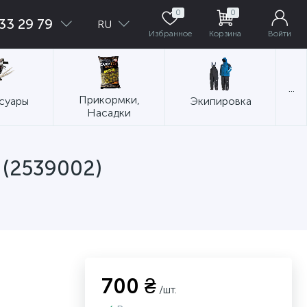
0
0
33 29 79
RU
Избранное
Корзина
Войти
...
Прикормки,
суары
Экипировка
Насадки
 (2539002)
700 ₴
/шт.