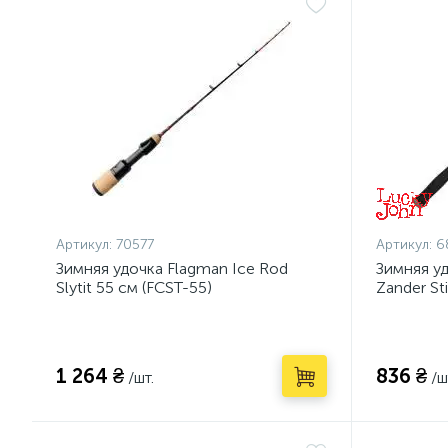
Артикул:
70577
Артикул:
6
Зимняя удочка Flagman Ice Rod
Зимняя у
Slytit 55 см (FCST-55)
Zander St
1 264 ₴
836 ₴
/шт.
/ш