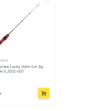
6899
очка Lucky John Ice Jig
см (LJ102-00)
т.