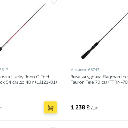
8617
Артикул:
68743
дочка Lucky John C-Tech
Зимняя удочка Flagman Ice
ick 54 см до 40 г (LJ121-01)
Tauron Tele 70 см (FTRN-70
1 238 ₴
т.
/шт.