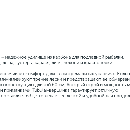
H – надежное удилище из карбона для подледной рыбалки,
 леща, густеры, карася, линя, чехони и краснопёрки.
еспечивает комфорт даже в экстремальных условиях. Кольц
минимизируют трение лески и предотвращают её обмерзани
ую конструкцию длиной 60 см, быстрый строй и мощность 
ми приманками. Tubular-вершинка гарантирует отличную
 составляет 63 г, что делает её лёгкой и удобной для прод