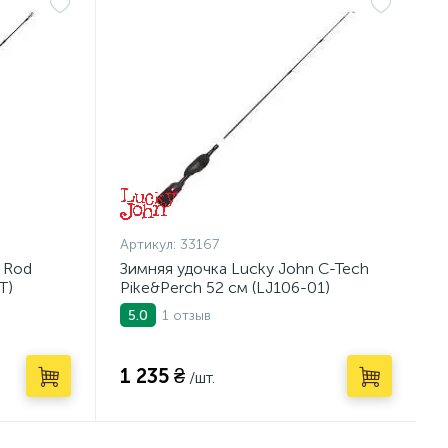
Артикул:
33167
 Rod
Зимняя удочка Lucky John C-Tech
T)
Pike&Perch 52 см (LJ106-01)
1 отзыв
5.0
1 235 ₴
/шт.