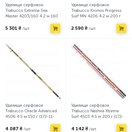
Удилище серфовое
Удилище серфовое
Trabucco Extrema Sea
Trabucco Kronos Progress
Master 4203/160 4.2 м 160
Surf MN 4206 4.2 м 200 г
г (172-02-300)
(171-85-920)
5 301 ₴
2 590 ₴
/шт.
/шт.
Удилище серфовое
Удилище серфовое
Trabucco Oracle Advanced
Trabucco Nashira Xtreme
4506 4.5 м 150 г (172-11-
Surf 4503 4.5 м 200 г (172-
450)
16-150)
4 087 ₴
4 142 ₴
/шт.
/шт.