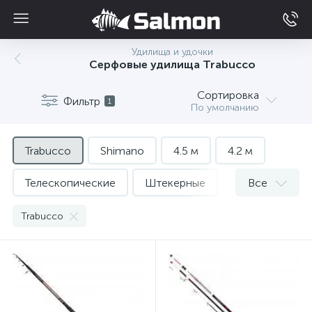
Удилища и удочки
Серфовые удилища Trabucco
Сортировка
Фильтр
1
По умолчанию
Trabucco
Shimano
4.5 м
4.2 м
Телескопические
Штекерные
Все
На пеленгаса
Бюджетные
Trabucco