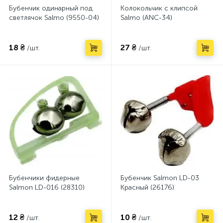
Бубенчик одинарный под
Колокольчик с клипсой
светлячок Salmo (9550-04)
Salmo (ANC-34)
18 ₴
27 ₴
/шт.
/шт.
Бубенчики фидерные
Бубенчик Salmon LD-03
Salmon LD-016 (28310)
Красный (26176)
12 ₴
10 ₴
/шт.
/шт.