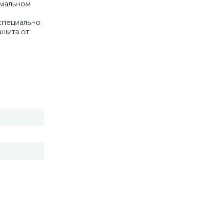
имальном
 специально
ащита от