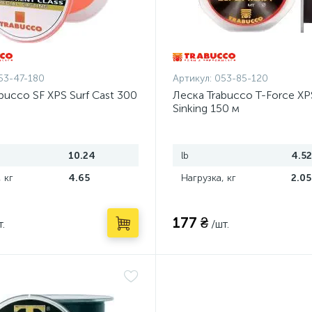
53-47-180
Артикул:
053-85-120
bucco SF XPS Surf Cast 300
Леска Trabucco T-Force XP
Sinking 150 м
10.24
lb
4.52
 кг
4.65
Нагрузка, кг
2.05
177 ₴
т.
/шт.