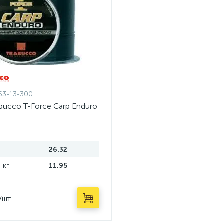
53-13-300
bucco T-Force Carp Enduro
26.32
 кг
11.95
/шт.