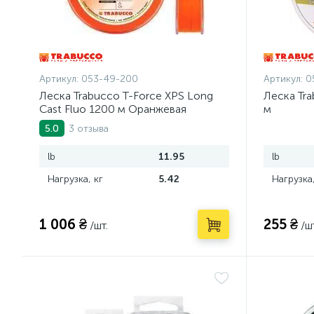
Артикул:
053-49-200
Артикул:
0
Леска Trabucco T-Force XPS Long
Леска Tra
Cast Fluo 1200 м Оранжевая
м
3 отзыва
5.0
lb
11.95
lb
Нагрузка, кг
5.42
Нагрузка,
1 006 ₴
255 ₴
/шт.
/ш