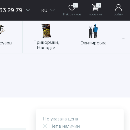
0
0
33 29 79
RU
Избранное
Корзина
Войти
...
Прикормки,
суары
Экипировка
Насадки
Не указана цена
Нет в наличии