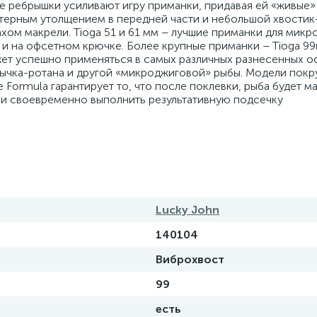
 ребрышки усиливают игру приманки, придавая ей «живые»
ктерным утолщением в передней части и небольшой хвостик
хом макрели. Tioga 51 и 61 мм – лучшие приманки для микр
к и на офсетном крючке. Более крупные приманки – Tioga 9
жет успешно применяться в самых различных разнесенных ос
ычка-ротана и другой «микроджиговой» рыбы. Модели покр
e Formula гарантирует то, что после поклевки, рыба будет 
а и своевременно выполнить результативную подсечку
Lucky John
140104
Виброхвост
99
есть