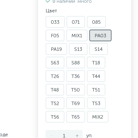
В наличии
много
Цвет
033
071
085
F05
MIX1
PA03
PA19
S13
S14
S63
S88
T18
T26
T36
T44
T48
T50
T51
T52
T69
T53
T56
T65
MIX2
воде
-
+
уп.