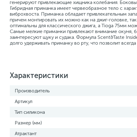
генерируют привлекающие хищника колебания. Боковые
Гибридная приманка имеет червеобразное тело с хара
виброхвоста. Приманка обладает привлекательным запа
причем монтировать их можно как на джиг-головке, та
оптимальны для классического джига, а Tioga 75мм мо
Самые мелкие приманки привлекают внимание окуня, б
заинтересуют щуку и судака. Формула Scent&Taste Insid
долго удерживать приманку во рту, что позволит всегд
Характеристики
Производитель
Артикул
Тип силикона
Размер (мм)
Атрактант