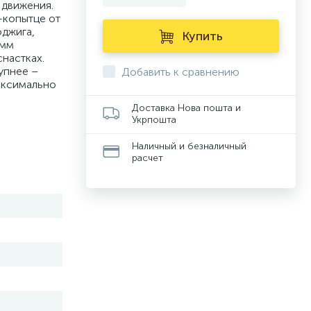
 движения.
-копытце от
оджига,
Купить
9мм
настках.
упнее –
Добавить к сравнению
максимально
Доставка Нова пошта и
Укрпошта
Наличный и безналичный
расчет