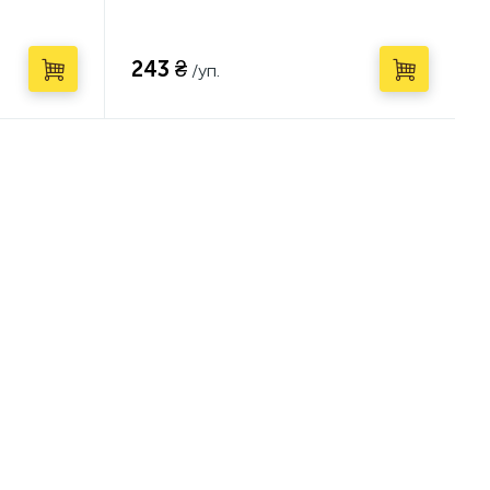
243 ₴
/уп.