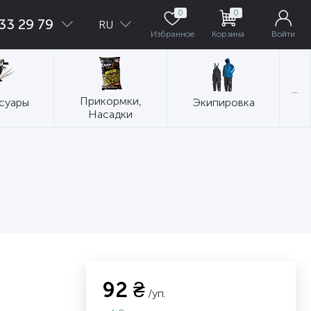
0
0
33 29 79
RU
Избранное
Корзина
Войти
...
Прикормки,
суары
Экипировка
Насадки
92 ₴
/уп.