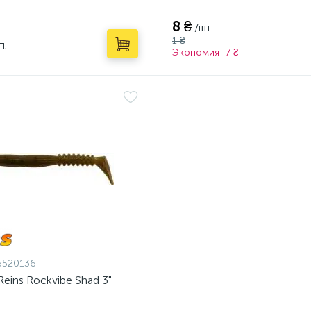
8 ₴
/шт.
1 ₴
п.
Экономия -7 ₴
5520136
eins Rockvibe Shad 3"