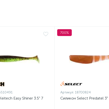
700%
5510491
Артикул:
18700824
eitech Easy Shiner 3.5" 7
Силикон Select Predatel 3" 