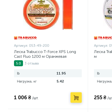
Артикул:
053-49-200
Артикул:
0
Леска Trabucco T-Force XPS Long
Леска Tra
Cast Fluo 1200 м Оранжевая
м
3 отзыва
5.0
lb
11.95
lb
Нагрузка, кг
5.42
Нагрузка,
1 006 ₴
255 ₴
/шт.
/ш