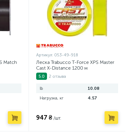
Артикул:
053-49-918
S Match
Леска Trabucco T-Force XPS Master
Cast X-Distance 1200 м
2 отзыва
5.0
lb
10.08
Нагрузка, кг
4.57
947 ₴
/шт.