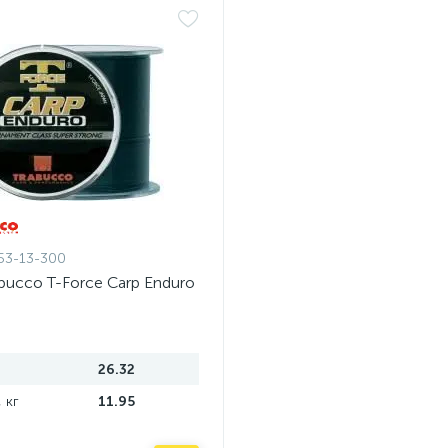
53-13-300
bucco T-Force Carp Enduro
26.32
 кг
11.95