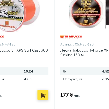
53-47-180
Артикул:
053-85-120
bucco SF XPS Surf Cast 300
Леска Trabucco T-Force XP
Sinking 150 м
10.24
lb
4.52
 кг
4.65
Нагрузка, кг
2.05
177 ₴
т.
/шт.