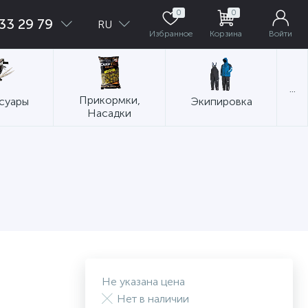
0
0
33 29 79
RU
Избранное
Корзина
Войти
...
Прикормки,
суары
Экипировка
Насадки
Не указана цена
Нет в наличии