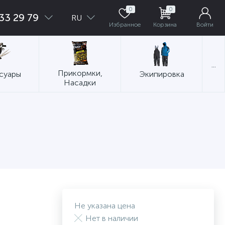
0
0
33 29 79
RU
Избранное
Корзина
Войти
...
Прикормки,
суары
Экипировка
Насадки
Не указана цена
Нет в наличии