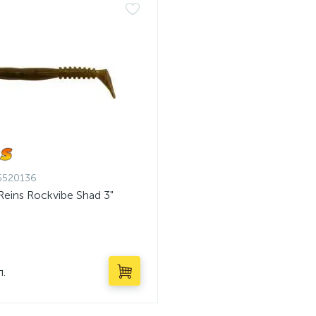
5520136
eins Rockvibe Shad 3"
п.