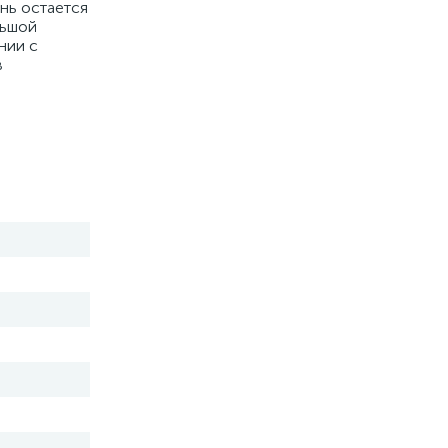
нь остается
льшой
нии с
в