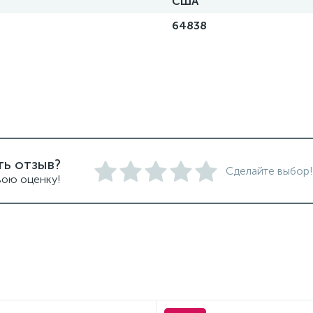
США
64838
ть отзыв?
Сделайте выбор!
вою оценку!