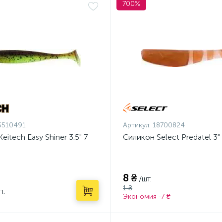
700%
5510491
Артикул:
18700824
eitech Easy Shiner 3.5" 7
Силикон Select Predatel 3" 
8 ₴
/шт.
1 ₴
п.
Экономия -7 ₴