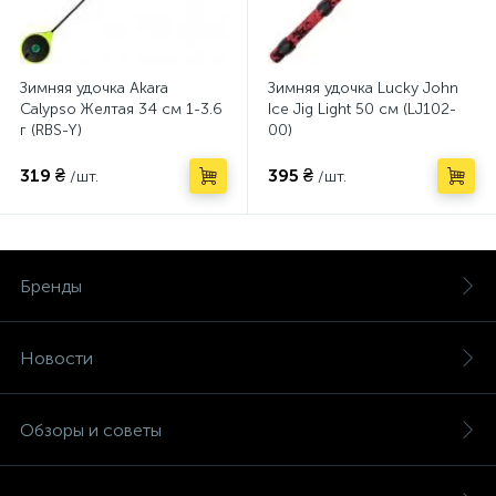
Зимняя удочка Akara
Зимняя удочка Lucky John
Calypso Желтая 34 см 1-3.6
Ice Jig Light 50 см (LJ102-
г (RBS-Y)
00)
319 ₴
395 ₴
/шт.
/шт.
Бренды
Новости
Обзоры и советы