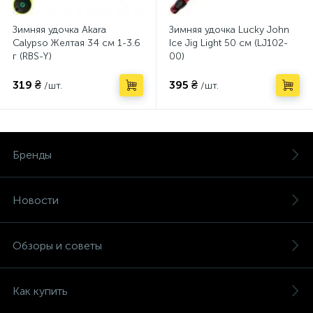
Зимняя удочка Akara
Зимняя удочка Lucky John
Calypso Желтая 34 см 1-3.6
Ice Jig Light 50 см (LJ102-
г (RBS-Y)
00)
319 ₴
395 ₴
/шт.
/шт.
Бренды
Новости
Обзоры и советы
Как купить