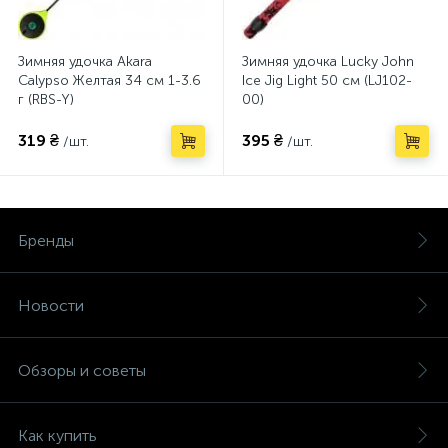
Зимняя удочка Akara
Зимняя удочка Lucky John
Calypso Желтая 34 см 1-3.6
Ice Jig Light 50 см (LJ102-
г (RBS-Y)
00)
319 ₴
395 ₴
/шт.
/шт.
Бренды
Новости
Обзоры и советы
Как купить