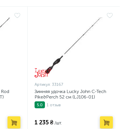
Артикул:
33167
 Rod
Зимняя удочка Lucky John C-Tech
T)
Pike&Perch 52 см (LJ106-01)
1 отзыв
5.0
1 235 ₴
/шт.