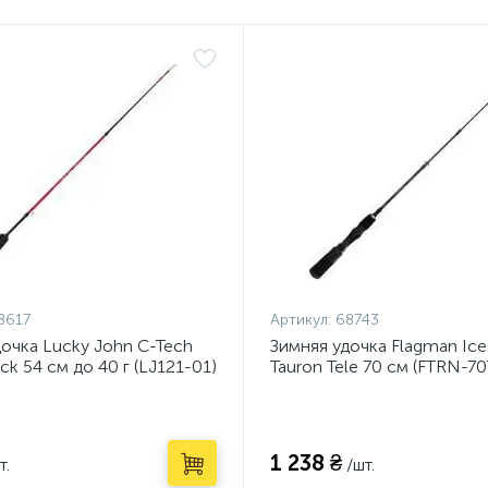
8617
Артикул:
68743
дочка Lucky John C-Tech
Зимняя удочка Flagman Ice
ick 54 см до 40 г (LJ121-01)
Tauron Tele 70 см (FTRN-70
1 238 ₴
т.
/шт.