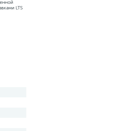
шенной
авками LTS