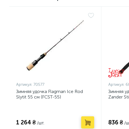
Артикул:
70577
Артикул:
6
Зимняя удочка Flagman Ice Rod
Зимняя у
Slytit 55 см (FCST-55)
Zander St
1 264 ₴
836 ₴
/шт.
/ш