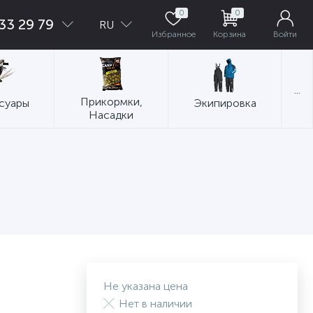
0
0
33 29 79
RU
Избранное
Корзина
Войти
...
Прикормки,
суары
Экипировка
Насадки
Не указана цена
Нет в наличии