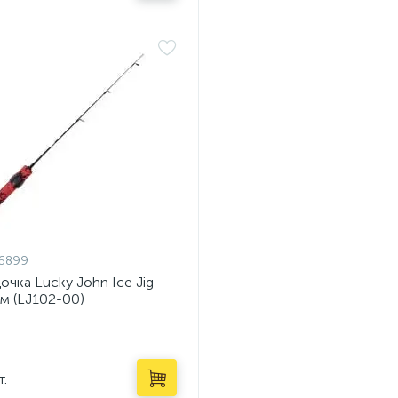
6899
очка Lucky John Ice Jig
см (LJ102-00)
т.